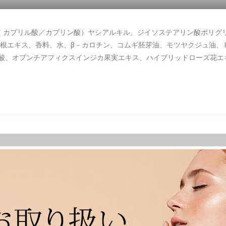
（ カプリル酸／カプリン酸）ヤシアルキル、ジイソステアリン酸ポリグ
根エキス、香料、水、β－カロチン、コムギ胚芽油、モツヤクジュ油、
ン酸、オプンチアフィクスインジカ果実エキス、ハイブリッドローズ花エ