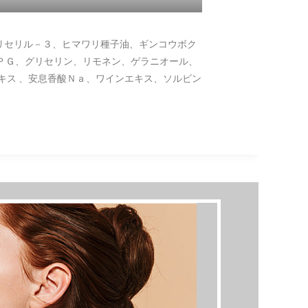
リセリル－３、ヒマワリ種子油、ギンコウボク
ＰＧ、グリセリン、リモネン、ゲラニオール、
キス 、安息香酸Ｎａ、ワインエキス、ソルビン